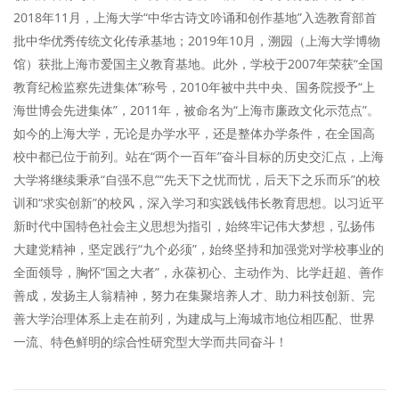
2018年11月，上海大学“中华古诗文吟诵和创作基地”入选教育部首
批中华优秀传统文化传承基地；2019年10月，溯园（上海大学博物
馆）获批上海市爱国主义教育基地。此外，学校于2007年荣获“全国
教育纪检监察先进集体”称号，2010年被中共中央、国务院授予“上
海世博会先进集体”，2011年，被命名为“上海市廉政文化示范点”。
如今的上海大学，无论是办学水平，还是整体办学条件，在全国高
校中都已位于前列。站在“两个一百年”奋斗目标的历史交汇点，上海
大学将继续秉承“自强不息”“先天下之忧而忧，后天下之乐而乐”的校
训和“求实创新”的校风，深入学习和实践钱伟长教育思想。以习近平
新时代中国特色社会主义思想为指引，始终牢记伟大梦想，弘扬伟
大建党精神，坚定践行“九个必须”，始终坚持和加强党对学校事业的
全面领导，胸怀“国之大者”，永葆初心、主动作为、比学赶超、善作
善成，发扬主人翁精神，努力在集聚培养人才、助力科技创新、完
善大学治理体系上走在前列，为建成与上海城市地位相匹配、世界
一流、特色鲜明的综合性研究型大学而共同奋斗！