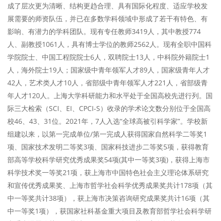
成了层次更为清晰、结构更趋合理、具有国际化程度、适应学校发
展需要的师资队伍，并已在多数学科领域中形成了若干有特色、有
影响、有潜力的学科团队。现有专任教师3419人，其中教授774
人、副教授1061人，具有博士学位的教师2562人。现有全职中国科
学院院士、中国工程院院士6人，双聘院士13人，中科院外籍院士1
人，海外院士19人；国家级中青年领军人才89人，国家级青年人才
42人，艺术类人才10人，省部级中青年领军人才221人，省部级青
年人才120人。上海大学科研能力和水平处于全国高校先进行列。国
际三大检索（SCI、EI、CPCI-S）收录的学术论文数分别位于全国高
校46、43、31位。2021年，7人入选“全球高被引科学家”。学校新
组建以来，以第一完成单位/第一完成人获得国家自然科学二等奖1
项、国家技术发明二等奖3项、国家科技进步二等奖5项，获得教育
部高等学校科学研究优秀成果奖54项(其中一等奖3项)，获得上海市
科学技术奖一等奖21项，获上海市中国特色社会主义理论体系研究
和宣传优秀成果奖、上海市哲学社会科学优秀成果奖共计178项（其
中一等奖共计38项），获上海市决策咨询研究成果奖共计16项（其
中一等奖1项），获国家社科基金重大项目及教育部哲学社会科学研