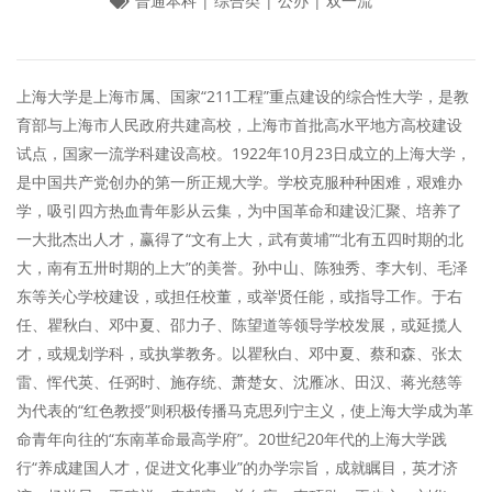
普通本科 | 综合类 | 公办 | 双一流
上海大学是上海市属、国家“211工程”重点建设的综合性大学，是教
育部与上海市人民政府共建高校，上海市首批高水平地方高校建设
试点，国家一流学科建设高校。1922年10月23日成立的上海大学，
是中国共产党创办的第一所正规大学。学校克服种种困难，艰难办
学，吸引四方热血青年影从云集，为中国革命和建设汇聚、培养了
一大批杰出人才，赢得了“文有上大，武有黄埔”“北有五四时期的北
大，南有五卅时期的上大”的美誉。孙中山、陈独秀、李大钊、毛泽
东等关心学校建设，或担任校董，或举贤任能，或指导工作。于右
任、瞿秋白、邓中夏、邵力子、陈望道等领导学校发展，或延揽人
才，或规划学科，或执掌教务。以瞿秋白、邓中夏、蔡和森、张太
雷、恽代英、任弼时、施存统、萧楚女、沈雁冰、田汉、蒋光慈等
为代表的“红色教授”则积极传播马克思列宁主义，使上海大学成为革
命青年向往的“东南革命最高学府”。20世纪20年代的上海大学践
行“养成建国人才，促进文化事业”的办学宗旨，成就瞩目，英才济