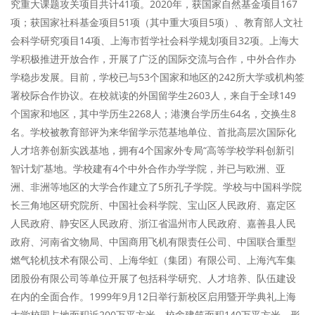
究重大课题攻关项目共计41项。2020年，获国家自然基金项目167
项；获国家社科基金项目51项（其中重大项目5项）、教育部人文社
会科学研究项目14项、上海市哲学社会科学规划项目32项。上海大
学积极推进开放合作，开展了广泛的国际交流与合作，中外合作办
学稳步发展。目前，学校已与53个国家和地区的242所大学或机构签
署校际合作协议。在校就读的外国留学生2603人，来自于全球149
个国家和地区，其中学历生2268人；港澳台学历生64名，交换生8
名。学校被教育部评为来华留学示范基地单位、首批高层次国际化
人才培养创新实践基地，拥有4个国家外专局“高等学校学科创新引
智计划”基地。学校建有4个中外合作办学学院，并已与欧洲、亚
洲、非洲等地区的大学合作建立了5所孔子学院。学校与中国科学院
长三角地区研究院所、中国社会科学院、宝山区人民政府、嘉定区
人民政府、静安区人民政府、浙江省温州市人民政府、嘉善县人民
政府、河南省文物局、中国商用飞机有限责任公司、中国联合重型
燃气轮机技术有限公司、上海华虹（集团）有限公司、上海汽车集
团股份有限公司等单位开展了包括科学研究、人才培养、队伍建设
在内的全面合作。1999年9月12日举行新校区启用暨开学典礼上海
大学校园占地面积近200万平方米，校舍建筑面积140万平方米，形