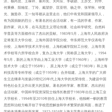
济。杨尚昆、王稼祥、秦邦宪、关向应、李硕勋、王步文、刘华、
何秉彝、阳翰笙、丁玲、戴望舒、匡亚明、杨之华、张琴秋、钟复
光、施蛰存、王一知等都从这里走出，他们中有党和国家领导人，
有为国捐躯的烈士，有著名的社会活动家，有一流的学者、作家、
剧作家、诗人等，在马克思主义理论传播、社会科学研究、自然科
学普及等方面都作出了杰出的贡献。1983年5月，上海市人民政府决
定将复旦大学分校、上海外国语学院分校、华东师范大学仪表电子
分校、上海科学技术大学分校、上海机械学院轻工分校、上海市美
术学校等六所学校合并，复办上海大学（简称原上海大学）。1994
年5月，新的上海大学由上海工业大学（成立于1960年）、上海科学
技术大学（成立于1958年）、原上海大学（成立于1983年）和上海
科技高等专科学校（成立于1959年）合并组建。上海大学的广大师
生立志继承与发扬20世纪20年代上海大学的光荣传统，为建设中国
特色社会主义作出更大的贡献。著名的科学家、教育家、杰出的社
会活动家、中国科学院资深院士钱伟长教授于1983年出任上海工业
大学校长，1994年至2010年担任上海大学校长，他独树一帜的教育
思想和治校方略开创了学校思想解放和学术繁荣的新局面，推进了
学校各项事业的新发展。1922-1924年上海大学青云路校舍1924-