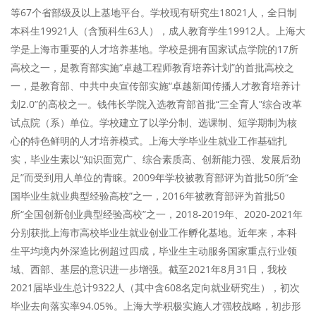
等67个省部级及以上基地平台。学校现有研究生18021人，全日制
本科生19921人（含预科生63人），成人教育学生19912人。上海大
学是上海市重要的人才培养基地。学校是拥有国家试点学院的17所
高校之一，是教育部实施“卓越工程师教育培养计划”的首批高校之
一，是教育部、中共中央宣传部实施“卓越新闻传播人才教育培养计
划2.0”的高校之一。钱伟长学院入选教育部首批“三全育人”综合改革
试点院（系）单位。学校建立了以学分制、选课制、短学期制为核
心的特色鲜明的人才培养模式。上海大学毕业生就业工作基础扎
实，毕业生素以“知识面宽广、综合素质高、创新能力强、发展后劲
足”而受到用人单位的青睐。2009年学校被教育部评为首批50所“全
国毕业生就业典型经验高校”之一，2016年被教育部评为首批50
所“全国创新创业典型经验高校”之一，2018-2019年、2020-2021年
分别获批上海市高校毕业生就业创业工作孵化基地。近年来，本科
生平均境内外深造比例超过四成，毕业生主动服务国家重点行业领
域、西部、基层的意识进一步增强。截至2021年8月31日，我校
2021届毕业生总计9322人（其中含608名定向就业研究生），初次
毕业去向落实率94.05%。上海大学积极实施人才强校战略，初步形