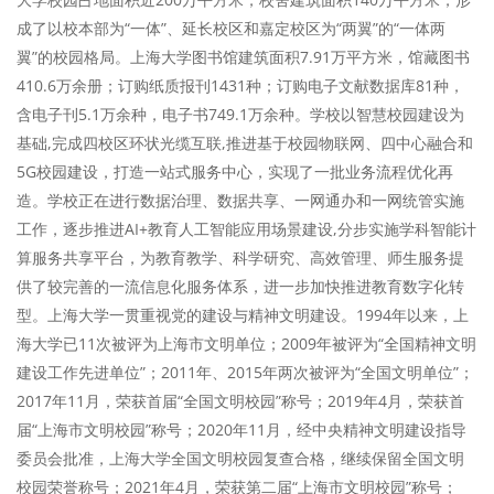
成了以校本部为“一体”、延长校区和嘉定校区为“两翼”的“一体两
翼”的校园格局。上海大学图书馆建筑面积7.91万平方米，馆藏图书
410.6万余册；订购纸质报刊1431种；订购电子文献数据库81种，
含电子刊5.1万余种，电子书749.1万余种。学校以智慧校园建设为
基础,完成四校区环状光缆互联,推进基于校园物联网、四中心融合和
5G校园建设，打造一站式服务中心，实现了一批业务流程优化再
造。学校正在进行数据治理、数据共享、一网通办和一网统管实施
工作，逐步推进AI+教育人工智能应用场景建设,分步实施学科智能计
算服务共享平台，为教育教学、科学研究、高效管理、师生服务提
供了较完善的一流信息化服务体系，进一步加快推进教育数字化转
型。上海大学一贯重视党的建设与精神文明建设。1994年以来，上
海大学已11次被评为上海市文明单位；2009年被评为“全国精神文明
建设工作先进单位”；2011年、2015年两次被评为“全国文明单位”；
2017年11月，荣获首届“全国文明校园”称号；2019年4月，荣获首
届“上海市文明校园”称号；2020年11月，经中央精神文明建设指导
委员会批准，上海大学全国文明校园复查合格，继续保留全国文明
校园荣誉称号；2021年4月，荣获第二届“上海市文明校园”称号；