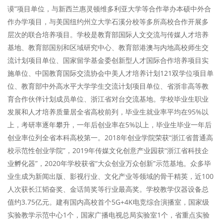
谟”项目单位，与新西兰惠灵顿维多利亚大学等合作举办本硕中外合
作办学项目，与美国纽约州立大学石溪分校等多所高校合作开展多
层次的联合培养项目。学校是教育部国际人文交流与传媒人才培养
基地、教育部国别和区域研究中心、教育部港澳与内地高校师生交
流计划项目单位、国家留学基金委创新型人才国际合作培养项目实
施单位、中国教育国际交流协会中美人才培养计划121双学位项目单
位、教育部中外高水平大学学生交流计划项目单位、省浙非高等教
育合作伙伴计划成员单位、浙江省对台交流基地。学校毕业生职业
发展和人才培养质量居全省高校前列，毕业生就业率平均在95%以
上，考研率逐年攀升，一年后创业率在5%以上，毕业生毕业一年后
创业率位列全省本科高校第一。2018年创业学院荣获“浙江省普通高
校示范性创业学院”，2019年传媒文化创意产业园获“浙江省科技企
业孵化器”，2020年学校获省“大众创业万众创新”示范基地。众多毕
业生成为新闻出版、影视行业、文化产业等领域的骨干精英，近100
人次获长江韬奋奖、金话筒奖等行业最高奖。学校教学仪器设备总
值约3.75亿元。建有国内高校首个5G+4K电竞综合演播室，国家级
实验教学示范中心1个，国家广播电视总局实验室1个，省重点实验