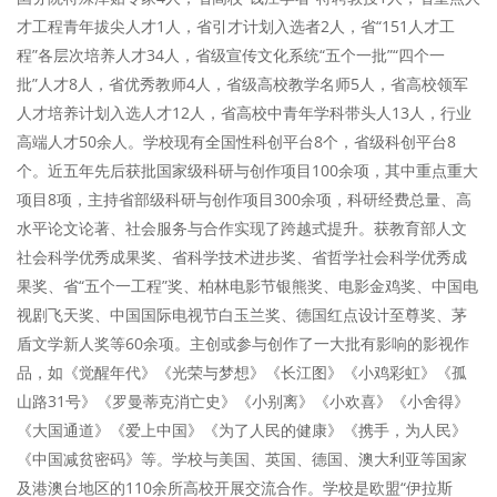
才工程青年拔尖人才1人，省引才计划入选者2人，省“151人才工
程”各层次培养人才34人，省级宣传文化系统“五个一批”“四个一
批”人才8人，省优秀教师4人，省级高校教学名师5人，省高校领军
人才培养计划入选人才12人，省高校中青年学科带头人13人，行业
高端人才50余人。学校现有全国性科创平台8个，省级科创平台8
个。近五年先后获批国家级科研与创作项目100余项，其中重点重大
项目8项，主持省部级科研与创作项目300余项，科研经费总量、高
水平论文论著、社会服务与合作实现了跨越式提升。获教育部人文
社会科学优秀成果奖、省科学技术进步奖、省哲学社会科学优秀成
果奖、省“五个一工程”奖、柏林电影节银熊奖、电影金鸡奖、中国电
视剧飞天奖、中国国际电视节白玉兰奖、德国红点设计至尊奖、茅
盾文学新人奖等60余项。主创或参与创作了一大批有影响的影视作
品，如《觉醒年代》《光荣与梦想》《长江图》《小鸡彩虹》《孤
山路31号》《罗曼蒂克消亡史》《小别离》《小欢喜》《小舍得》
《大国通道》《爱上中国》《为了人民的健康》《携手，为人民》
《中国减贫密码》等。学校与美国、英国、德国、澳大利亚等国家
及港澳台地区的110余所高校开展交流合作。学校是欧盟“伊拉斯