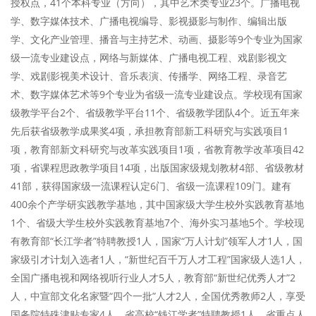
授权点，41个本科专业（方向），其中艺术类专业23个。广播电视
学、数字媒体技术、广播电视编导、影视摄影与制作、编辑出版
学、文化产业管理、播音与主持艺术、动画、摄影等9个专业为国家
级一流专业建设点，网络与新媒体、广播电视工程、戏剧影视文
学、戏剧影视美术设计、音乐表演、传播学、网络工程、录音艺
术、数字媒体艺术等9个专业为省级一流专业建设点。学校现有国家
级教学平台2个、省级教学平台11个、省级教学团队4个。近五年来
先后获省级教学成果奖4项，承担教育部新工科研究与实践项目1
项，教育部新文科研究与改革实践项目1项，省教育教学改革项目42
项，省课程思政教学项目14项，出版国家级规划教材4部、省级教材
41部，获得国家级一流课程认定6门、省级一流课程109门。建有
400余个产学研实践教学基地，其中国家级大学生校外实践教育基地
1个、省级大学生校外实践教育基地7个、海外实习基地5个。学校现
有教育部“长江学者”特聘教授1人，国家“万人计划”领军人才1人，国
家级引才计划入选者1人，“新世纪百千万人才工程”国家级人选1人，
全国广播电视和网络视听行业人才5人，教育部“新世纪优秀人才”2
人，中宣部文化名家暨“四个一批”人才2人，全国优秀教师2人，享受
国务院特殊津贴专家4人，省高校“钱江学者”特聘教授1人，省重点人