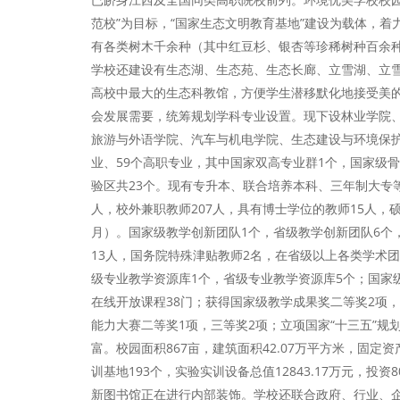
范校”为目标，“国家生态文明教育基地”建设为载体，着
有各类树木千余种（其中红豆杉、银杏等珍稀树种百余种
学校还建设有生态湖、生态苑、生态长廊、立雪湖、立
高校中最大的生态科教馆，方便学生潜移默化地接受美
会发展需要，统筹规划学科专业设置。现下设林业学院
旅游与外语学院、汽车与机电学院、生态建设与环境保护
业、59个高职专业，其中国家双高专业群1个，国家级
验区共23个。现有专升本、联合培养本科、三年制大专等
人，校外兼职教师207人，具有博士学位的教师15人，硕
月）。国家级教学创新团队1个，省级教学创新团队6个
13人，国务院特殊津贴教师2名，在省级以上各类学术
级专业教学资源库1个，省级专业教学资源库5个；国家
在线开放课程38门；获得国家级教学成果奖二等奖2项，
能力大赛二等奖1项，三等奖2项；立项国家“十三五”规
富。校园面积867亩，建筑面积42.07万平方米，固定资
训基地193个，实验实训设备总值12843.17万元，投
新图书馆正在进行内部装饰。学校还联合政府、行业、企