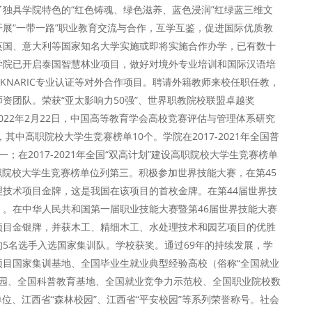
独具学院特色的“红色铸魂、绿色滋养、蓝色浸润”红绿蓝三维文
展“一带一路”职业教育交流与合作，互学互鉴，促进国际优质教
英国、意大利等国家知名大学实施或即将实施合作办学，已有数十
学院已开启泰国智慧林业项目，做好对境外专业培训和国际汉语培
KNARIC专业认证等对外合作项目。聘请外籍教师来校任职任教，
资团队。荣获“亚太影响力50强”、世界职教院校联盟卓越奖
2022年2月22日，中国高等教育学会高校竞赛评估与管理体系研究
其中高职院校大学生竞赛榜单10个。学院在2017-2021年全国普
；在2017-2021年全国“双高计划”建设高职院校大学生竞赛榜单
高职院校大学生竞赛榜单位列第三。积极参加世界技能大赛，在第45
技术项目金牌，这是我国在该项目的首枚金牌。在第44届世界技
。在中华人民共和国第一届职业技能大赛暨第46届世界技能大赛
项目金银牌，并获木工、精细木工、水处理技术和园艺项目的优胜
5名选手入选国家集训队。学校获奖。通过69年的持续发展，学
目国家集训基地、全国毕业生就业典型经验高校（俗称“全国就业
校园、全国科普教育基地、全国就业竞争力示范校、全国职业院校数
位、江西省“森林校园”、江西省“平安校园”等系列荣誉称号。社会