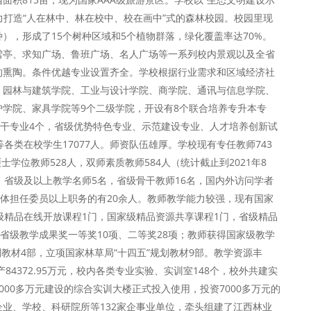
力打造“人在林中、林在校中、校在画中”式的森林校园。校园里现
），形成了15个树种区域和5个植物群落，绿化覆盖率达70%。
雪亭、求知广场、鲁班广场、名人广场等一系列校内景观以及全省
的熏陶。条件优越专业设置齐全。学校根据行业需求和区域经济社
、园林与建筑学院、工业与设计学院、商学院、通讯与信息学院、
学院、家具学院等9个二级学院，开设有8个联合培养专升本专
骨干专业4个，省级优势特色专业、示范建设专业、人才培养创新试
各类在校学生17077人。师资队伍雄厚。学校现有专任教师743
士学位教师528人，双师素质教师584人（统计截止到2021年8
，省级及以上教学名师5名，省级骨干教师16名，国内外访问学者
团体担任委员以上职务的有20余人。教师教学能力较强，现有国家
级精品在线开放课程1门，国家级精品资源共享课程1门，省级精品
省级教学成果奖一等奖10项、二等奖28项；教师获得国家级教学
划教材4部，立项国家林草局“十四五”规划教材9部。教学资源丰
产84372.95万元，校内各类专业实验、实训室148个，校外共建实
资8000多万元建设的综合实训大楼正式投入使用，投资7000多万元的
业、学校、科研院所等132家企事业单位，牵头组建了江西林业