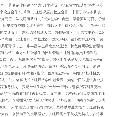
司、著名企业组建了华为ICT学院等一批冠名学院以及”格力电器
30余个校企合作“订单班”，通过深度的校企合作，丰富了教学实训资
设施完善。学校建有两栋共5层大型学生食堂，菜肴美味可口、价格
间，均安装有空调和网络宽带，有独立卫生间和热水洗浴，为学生提
园交通安全；东江源紧邻通天岩、方特等景区，距离市中心仅2.5
多个商圈，交通便利。学校建设有文化中心、图书馆和足球场、篮
和风雨球场，进一步丰富学生课余文化生活。特色鲜明学生管理特
询队伍，全方位加强学生的日常管理；通过“辅导员工作课程
得感；通过“党建进宿舍”等举措，强化学生党员及入党积极分子的
学生艺术团、环境保护协会、茶学社等30多个学生社团，通过
余活动提供更有针对性的指导。创新创业特色：构建了“基础普及
人模式，助力创客成长；建设大学生创业园，为创业团队提供资金扶
跟踪服务机制，实现毕业生就业“一对一”帮扶，确保跟踪对象充分、
商品的“三品蝶化”创业教育模式。近年来，学校获双创大赛国赛奖项
特色。学校秉承“立艺树人”的校训、“坚毅敏行”的办学精神，大力
的教风、“乐学崇技明德笃行”的学风，坚持以师生为根本，遵循特色
量为魂、创新为重的发展理念，以建设高水平院校为契机，以传承