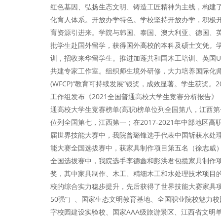
红色基因、弘扬生态文明、铸造工匠精神为主线，构建了
化育人体系。开放办学特色。学校坚持开放办学，积极开
育资源引进来。学院与韩国、泰国、澳大利亚、德国、
批学生赴国外留学，获得国外高校的本科及硕士文凭。
训，招收来华留学生。推进加蓬共和国木工培训、英国U
共建专家工作室。组织师生境外研修，大力培养国际化师
(WFCP)“教育可持续发展”银奖，成效显著。学生获奖。
工作组发布《2021全国普通高校大学生竞赛分析报告》，
通高校大学生竞赛榜单(高职)榜单位列全国第八，江西第一
位列全国第七，江西第一；在2017-2021年中部地区
届世界技能大赛中，我院曾璐锋选手代表中国斩获水处理
能大赛全国选拔赛中，获家具制作项目第五名（徐志威）
全国选拔赛中，我院选手李德鑫和彭洪君包揽家具制作
奖，其中家具制作、木工、精细木工和水处理技术项目的
校的综合实力稳步提升，先后获得了世界技能大赛家具项
50强”）、国家生态文明教育基地、全国职业院校魅力
字校园建设实验校、国家AAA级旅游景区、江西省文明单