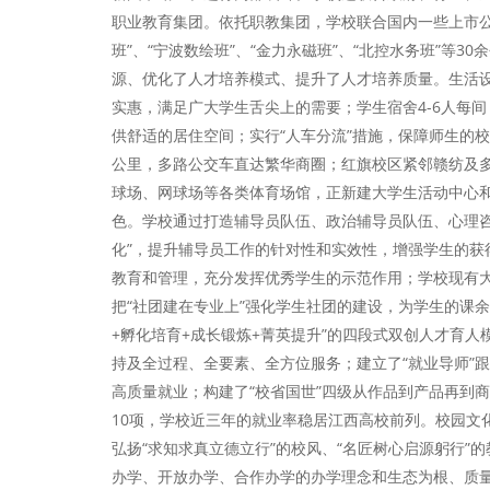
职业教育集团。依托职教集团，学校联合国内一些上市公
班”、“宁波数绘班”、“金力永磁班”、“北控水务班”等
源、优化了人才培养模式、提升了人才培养质量。生活
实惠，满足广大学生舌尖上的需要；学生宿舍4-6人每
供舒适的居住空间；实行“人车分流”措施，保障师生的校
公里，多路公交车直达繁华商圈；红旗校区紧邻赣纺及
球场、网球场等各类体育场馆，正新建大学生活动中心
色。学校通过打造辅导员队伍、政治辅导员队伍、心理咨
化”，提升辅导员工作的针对性和实效性，增强学生的获
教育和管理，充分发挥优秀学生的示范作用；学校现有大
把“社团建在专业上”强化学生社团的建设，为学生的课
+孵化培育+成长锻炼+菁英提升”的四段式双创人才育
持及全过程、全要素、全方位服务；建立了“就业导师”
高质量就业；构建了“校省国世”四级从作品到产品再到
10项，学校近三年的就业率稳居江西高校前列。校园文化
弘扬“求知求真立德立行”的校风、“名匠树心启源躬行”
办学、开放办学、合作办学的办学理念和生态为根、质