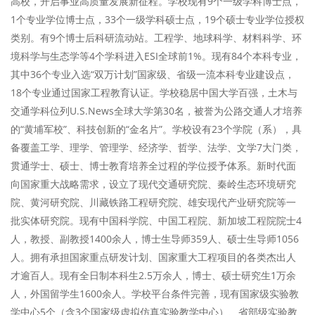
高校，开启事业高质量发展新征程。学校现有9个一级学科博士点，
1个专业学位博士点，33个一级学科硕士点，19个硕士专业学位授权
类别。有9个博士后科研流动站。工程学、地球科学、材料科学、环
境科学与生态学等4个学科进入ESI全球前1%。现有84个本科专业，
其中36个专业入选“双万计划”国家级、省级一流本科专业建设点，
18个专业通过国家工程教育认证。学校稳居中国大学百强，土木与
交通学科位列U.S.News全球大学第30名，被誉为公路交通人才培养
的“黄埔军校”、科技创新的“金名片”。学校设有23个学院（系），具
备覆盖工学、理学、管理学、经济学、哲学、法学、文学7大门类，
贯通学士、硕士、博士教育培养全过程的学位授予体系。新时代面
向国家重大战略需求，设立了现代交通研究院、秦岭生态环境研究
院、黄河研究院、川藏铁路工程研究院、雄安现代产业研究院等一
批实体研究院。现有中国科学院、中国工程院、新加坡工程院院士4
人，教授、副教授1400余人，博士生导师359人、硕士生导师1056
人。拥有承担国家重点研发计划、国家重大工程项目的各类杰出人
才逾百人。现有全日制本科生2.5万余人，博士、硕士研究生1万余
人，外国留学生1600余人。学校平台条件完善，现有国家级实验教
学中心5个（含3个国家级虚拟仿真实验教学中心）、省部级实验教