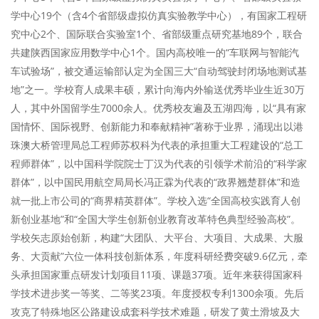
学中心19个（含4个省部级虚拟仿真实验教学中心），有国家工程研
究中心2个、国际联合实验室1个、省部级重点研究基地89个，联合
共建陕西国家应用数学中心1个。国内高校唯一的“车联网与智能汽
车试验场”，被交通运输部认定为全国三大“自动驾驶封闭场地测试基
地”之一。学校育人成果丰硕，累计向海内外输送优秀毕业生近30万
人，其中外国留学生7000余人。优秀校友遍及五湖四海，以“具有家
国情怀、国际视野、创新能力和奉献精神”著称于业界，涌现出以港
珠澳大桥管理局总工程师苏权科为代表的承担重大工程建设的“总工
程师群体”，以中国科学院院士丁汉为代表的引领学术前沿的“科学家
群体”，以中国民用航空局局长冯正霖为代表的“政界翘楚群体”和造
就一批上市公司的“商界精英群体”。学校入选“全国高校实践育人创
新创业基地”和“全国大学生创新创业教育改革特色典型经验高校”。
学校矢志原始创新，构建“大团队、大平台、大项目、大成果、大服
务、大贡献”六位一体科技创新体系，年度科研经费突破9.6亿元，牵
头承担国家重点研发计划项目11项、课题37项。近年来获得国家科
学技术进步奖一等奖、二等奖23项。年度授权专利1300余项。先后
攻克了特殊地区公路建设成套科学技术难题，研发了黄土滑坡及大