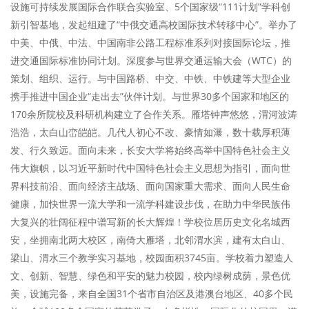
设施可持续发展国际合作联合实验室、5个国家级“111计划”学科创
新引智基地，发起组建了“中俄交通高校国际技术转移中心”。举办了
中美、中俄、中法、中国南非公路工程标准系列对接国际论坛，推
进交通国际标准协同计划。深度参与世界交通运输大会（WTC）的
策划、组织、运行。与中国路桥、中交、中铁、中铁建等大型企业
携手推进中国企业“走出去”伙伴计划。与世界30多个国家和地区的
170余所院校及科研机构建立了合作关系。雁塔钟声悠悠，渭河波涛
浩浩，太白山峦皑皑。几代人初心不改、豪情如瀑，数十载厚积薄
发、行久致远。面向未来，长安大学将始终高举中国特色社会主义
伟大旗帜，以习近平新时代中国特色社会主义思想为指引，面向世
界科技前沿、面向经济主战场、面向国家重大需求、面向人民生命
健康，加快世界一流大学和一流学科建设步伐，在助力中华民族伟
大复兴的壮阔征程中谱写新的长大辉煌！学校位居历史文化名城西
安，坐拥南北两大校区，南倚大雁塔，北邻渭水滨，建有太白山、
梁山、渭水三个教学实习基地，校园面积3745亩。学校着力塑造人
文、创新、智慧、绿色和平安的魅力校园，校内绿树成荫，景色优
美，设施完备，来自全国31个省市自治区及港澳台地区、40多个民