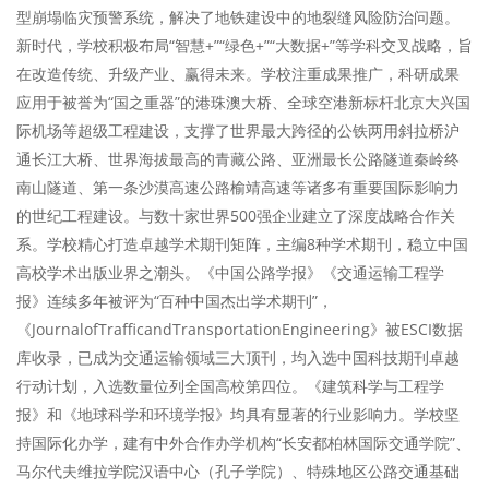
型崩塌临灾预警系统，解决了地铁建设中的地裂缝风险防治问题。
新时代，学校积极布局“智慧+”“绿色+”“大数据+”等学科交叉战略，旨
在改造传统、升级产业、赢得未来。学校注重成果推广，科研成果
应用于被誉为“国之重器”的港珠澳大桥、全球空港新标杆北京大兴国
际机场等超级工程建设，支撑了世界最大跨径的公铁两用斜拉桥沪
通长江大桥、世界海拔最高的青藏公路、亚洲最长公路隧道秦岭终
南山隧道、第一条沙漠高速公路榆靖高速等诸多有重要国际影响力
的世纪工程建设。与数十家世界500强企业建立了深度战略合作关
系。学校精心打造卓越学术期刊矩阵，主编8种学术期刊，稳立中国
高校学术出版业界之潮头。《中国公路学报》《交通运输工程学
报》连续多年被评为“百种中国杰出学术期刊”，
《JournalofTrafficandTransportationEngineering》被ESCI数据
库收录，已成为交通运输领域三大顶刊，均入选中国科技期刊卓越
行动计划，入选数量位列全国高校第四位。《建筑科学与工程学
报》和《地球科学和环境学报》均具有显著的行业影响力。学校坚
持国际化办学，建有中外合作办学机构“长安都柏林国际交通学院”、
马尔代夫维拉学院汉语中心（孔子学院）、特殊地区公路交通基础