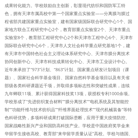
成果转化能力。学校鼓励自主创新，彰显现代纺织和国防军工特
色，拥有天津市属高校中第一个国家重点实验室——分离膜与膜过
程省部共建国家重点实验室，建有国家级国际联合研究中心1个、国
家地方联合工程研究中心2个，教育部重点实验室2个、天津市重点
实验室8个，教育部工程研究中心2个和天津市工程中心6个、天津市
国际联合研究中心6个，天津市人文社会科学重点研究基地1个，建
有天津市中国特色社会主义理论体系研究中心、天津市膜分离技术
协同创新中心、天津市科技成果转化中心、天津市工业设计中心。
近年来承担了“973”计划、“863”计划、国家重点研发计划项目（课
题）、国家社会科学基金项目、国家自然科学基金项目以及有关省
部级各类科研课题近千项，并取得多项标志性和突破性成果，连续
九年蝉联11项、累计获得国家科技奖13项，获授权专利1000余项。
学校形成了“先进纺织复合材料”“膜分离技术”“电机系统及其智能控
制”“功能纤维与技术纺织品”“纤维界面处理技术”“现代机械装备”等特
色科研优势，多项科研成果打破国际垄断，应用于重大疫情防控、
国家战略性新兴产业和国防高科技产业。学校是中国政府奖学金来
华留学生接收高校、教育部“来华留学质量认证”高校。学校与德国、