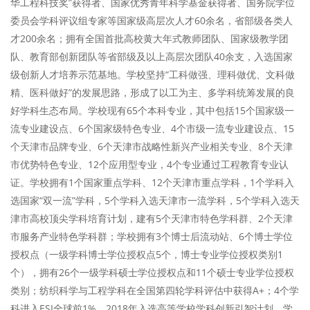
华工程科技奖”获得者、国家优秀青年科学基金获得者、国务院学位
委员会学科评议组专家等国家级高层次人才60余名，省部级各类人
才200余名；拥有全国首批高校黄大年式教师团队、国家级教学团
队、教育部创新团队等省部级及以上高层次团队40余支，入选国家
级创新人才培养示范基地。学校坚持“工科做强、理科做优、文科做
精、医科做好”的发展思路，形成了以工为主、多学科统筹发展的良
好学科生态布局。学校现有65个本科专业，其中包括15个国家级一
流专业建设点、6个国家级特色专业、4个市级一流专业建设点、15
个天津市品牌专业、6个天津市战略性新兴产业相关专业、8个天津
市优势特色专业、12个应用型专业，4个专业通过工程教育专业认
证。学校拥有1个国家重点学科、12个天津市重点学科，1个学科入
选国家“双一流”学科，5个学科入选天津市一流学科，5个学科入选天
津市高校顶尖学科培育计划，建有5个天津市特色学科群、2个天津
市服务产业特色学科群；学校拥有3个博士后流动站、6个博士学位
授权点（一级学科博士学位授权点5个，博士专业学位授权类别1
个），拥有26个一级学科硕士学位授权点和11个硕士专业学位授权
类别；纺织科学与工程学科在全国第四轮学科评估中获得A+；4个学
科进入ESI全球前1%。2018年入选高等学校学科创新引智计划。学