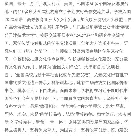
英国、瑞士、芬兰、澳大利亚、美国、韩国等60多个国家及港澳台
地区的110多所大学或机构建立了长期友好合作交流关系。学校入围
2020泰晤士高等教育亚洲大奖2个奖项，加入欧洲纺织大学联盟，在
布基纳法索建立该国首所孔子学院，与巴基斯坦旁遮普省共建“旁遮
普天津技术大学”。校际交流开展本科“2+2”“3+1”和研究生交流学
习、双学位等多种形式的学生交流项目，每年大力选派本科生、研
究生到国（境）外留学，同时接收国外及港澳台地区学生来校学
习。学校积极推进文化传承创新。学校加强校园文化建设，充分发
挥文化育人作用，被评为“全国文明单位”、天津市首批“文明校
园”、“全国高校后勤十年社会化改革先进院校”，入选文化部首批中
国非物质文化遗产传承人群培训基地，建有中华传统文化国际传播
中心。桃李不言，下自成蹊。面向未来，学校将在习近平新时代中
国特色社会主义思想指引下，全面贯彻党的教育方针，坚持社会主
义办学方向，秉承“教研相长、学能并进”的办学理念，光大“严谨、
严格、求实、求是”的学校品格，弘扬“爱校尚德、励学笃行、求实创
新”的学校精神，聚焦“一带一路”、京津冀协同发展等国家战略，坚
持立德树人，坚持为党育人、为国育才，坚持改革创新，努力建设