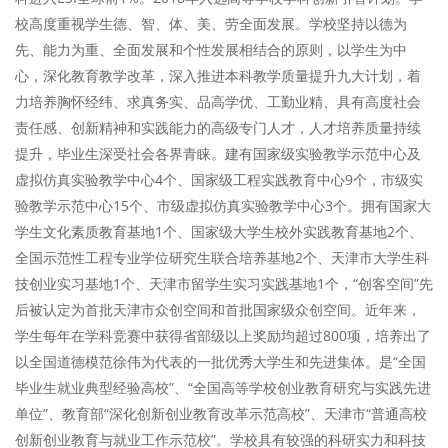
校高度重视学生德、智、体、美、劳全面发展。学校坚持以德为
先、能力为重、全面发展和个性发展相结合的原则，以学生为中
心，深化教育教学改革，深入推进本科教学质量提升九大计划，着
力培养胸怀经纬、求真务实、品高学优、工勤业精、具有高度社会
责任感、创新精神和实践能力的高级专门人才，人才培养质量持续
提升，毕业生深受社会各界青睐。建有国家级实验教学示范中心及
虚拟仿真实验教学中心4个、国家级工程实践教育中心9个，市级实
验教学示范中心15个、市级虚拟仿真实验教学中心3个。拥有国家大
学生文化素质教育基地1个、国家级大学生校外实践教育基地2个、
全国示范性工程专业学位研究生联合培养基地2个、天津市大学生科
技创业实习基地1个、天津市留学生实习实践基地1个，“创客空间”先
后被认定为首批天津市众创空间和首批国家级众创空间。近年来，
学生每年在学科竞赛中获得省部级以上奖励均超过800项，培养出了
以全国道德模范徐伟为代表的一批优秀大学生和先进集体。是“全国
毕业生就业典型经验高校”、“全国高等学校创业教育研究与实践先进
单位”、教育部“深化创新创业教育改革示范高校”、天津市“普通高校
创新创业教育与就业工作示范校”。学校具有较强的科研实力和科技