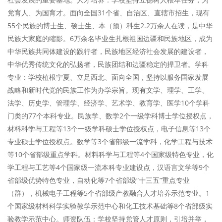
党育人、为国育才。面向全国31个省、自治区、直辖市招生，现有
55个民族的博士生、硕士生、本（预）科生2.2万余人在读，是中华
民族大家庭的缩影。6万余名毕业生扎根祖国边疆和民族地区，成为
中华民族共同体建设的践行者，民族地区经济社会发展的建设者，
中华优秀传统文化的弘扬者，民族团结和边疆稳定的捍卫者。学科
专业：学校植根宁夏、立足西北、面向全国，坚持以服务国家发展
战略和新时代党的民族工作为办学宗旨。现有文学、理学、工学、
法学、历史学、管理学、经济学、艺术学、教育学、医学10个学科
门类的77个本科专业。民族学、数学2个一级学科博士学位授权点，
材料科学与工程等13个一级学科硕士学位授权点，电子信息等13个
专业硕士学位授权点。数学等3个省部级一流学科，化学工程与技术
等10个省部级重点学科。材料科学与工程等4个国家级特色专业，化
学工程与工艺等4个国家级一流本科专业建设点，汉语言文学等9个
省部级优势特色专业，自动化等7个省部级“十三五”重点专业
（群），机械电子工程等5个省部级产教融合人才培养示范专业。1
个国家级材料科学实验教学示范中心和化工技术基础等8个省部级实
验教学示范中心。师资队伍：学校坚持党管人才原则，引培并举，