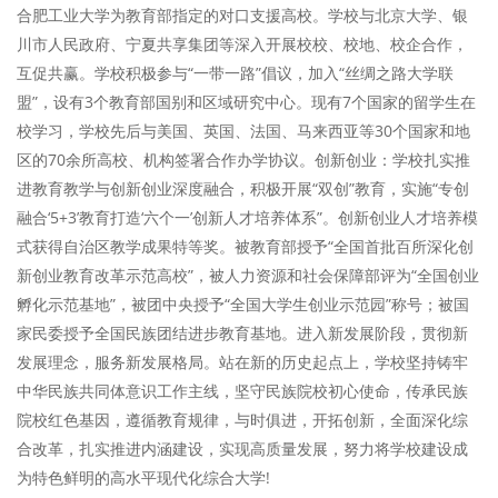
合肥工业大学为教育部指定的对口支援高校。学校与北京大学、银
川市人民政府、宁夏共享集团等深入开展校校、校地、校企合作，
互促共赢。学校积极参与“一带一路”倡议，加入“丝绸之路大学联
盟”，设有3个教育部国别和区域研究中心。现有7个国家的留学生在
校学习，学校先后与美国、英国、法国、马来西亚等30个国家和地
区的70余所高校、机构签署合作办学协议。创新创业：学校扎实推
进教育教学与创新创业深度融合，积极开展“双创”教育，实施“专创
融合‘5+3’教育打造‘六个一’创新人才培养体系”。创新创业人才培养模
式获得自治区教学成果特等奖。被教育部授予“全国首批百所深化创
新创业教育改革示范高校”，被人力资源和社会保障部评为“全国创业
孵化示范基地”，被团中央授予“全国大学生创业示范园”称号；被国
家民委授予全国民族团结进步教育基地。进入新发展阶段，贯彻新
发展理念，服务新发展格局。站在新的历史起点上，学校坚持铸牢
中华民族共同体意识工作主线，坚守民族院校初心使命，传承民族
院校红色基因，遵循教育规律，与时俱进，开拓创新，全面深化综
合改革，扎实推进内涵建设，实现高质量发展，努力将学校建设成
为特色鲜明的高水平现代化综合大学!