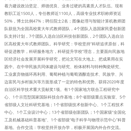
着力建设政治坚定、师德优良、业务过硬的高素质人才队伍。现有
教职工近1500人，专任教师近1100人，高级专业技术职称师资近
50%，博士比例47%；聘任院士2名；图像处理与智能计算机教师团
队获批为全国高校黄大年式教师团队，4个团队入选国家民委创新团
队支持计划，7个团队入选自治区科技创新团队，2个团队入选自治
区高校黄大年式教师团队。科学研究：学校坚持“科研追求原创，科
研促进教学，科研服务地方，科研提升学校”理念，主要面向民族地
区经济社会发展开展科学研究，把论文写在大地上、把成果用在实
践中。在中华民族共同体建设与研究、粉体材料与特种陶瓷研究、
工业废弃物循环再利用、葡萄种植与葡萄酒酿造技术、民族学、兴
边富民与乡村振兴等方面形成了一定的特色和优势。获得2020年度
自治区科学技术重大贡献奖1项。有1个国家地方联合工程研究中
心、1个示范型国家国际科技合作基地；8个省部级重点实验室、5个
省部级人文社科研究基地；1个省部级技术创新中心、1个工程技术
中心、1个工业设计中心；13个省部级创新团队；1个国家级“全国化
工及机械基础科普基地”、1个省部级“电子科学与物理示范中心”科普
基地。合作交流：学校坚持开放办学，积极开展国内外合作交流。