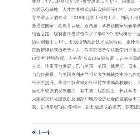
业群，1个吉林省创新创业教育改革试点专业。国家级、
实践示范基地、人才培养模式创新实验区等12个。20
育专业认证的专业；2018年化学工程与工艺、制药工程
业通过国家工程教育认证。近两届，学校获国家级教学成
结合之路。现有吉林省特色高水平学科5个,省级科研平台
协同创新中心1个。积极推动高新技术成果转化，累计
院政府津贴获得者等４人，教育部高等学校教学指导委员
山学者”特聘教授、吉林省“长白山技能名师”，吉林省高
人次。注重开放发展，已与美国、英国、俄罗斯、日本、
与合作关系，与美国克利夫兰州立大学机械类中外合作
平不断提升。毕业生就业率始终保持在省属高校前列，
呈现出较强的发展能力，有中国工程院院士、长江学者
为国家现代化建设以及国家和地方经济社会的发展做出了
实、拼搏奉献”的办学精神，以积极进取的姿态，朝着建
上一个