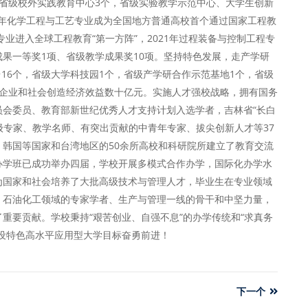
省级校外实践教育中心3个，省级实验教学示范中心、大学生创新
09年化学工程与工艺专业成为全国地方普通高校首个通过国家工程教
专业进入全球工程教育“第一方阵”，2021年过程装备与控制工程专
果一等奖1项、省级教学成果奖10项。坚持特色发展，走产学研
16个，省级大学科技园1个，省级产学研合作示范基地1个，省级
为企业和社会创造经济效益数十亿元。实施人才强校战略，拥有国务
会委员、教育部新世纪优秀人才支持计划入选学者，吉林省“长白
级专家、教学名师、有突出贡献的中青年专家、拔尖创新人才等37
韩国等国家和台湾地区的50余所高校和科研院所建立了教育交流
办学班已成功举办四届，学校开展多模式合作办学，国际化办学水
为国家和社会培养了大批高级技术与管理人才，毕业生在专业领域
、石油化工领域的专家学者、生产与管理一线的骨干和中坚力量，
重要贡献。学校秉持“艰苦创业、自强不息”的办学传统和“求真务
设特色高水平应用型大学目标奋勇前进！
下一个