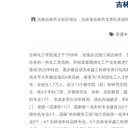
吉
吉林吉林市主校区地址：吉林省吉林市龙潭区承德街
普通本科
吉林化工学院成立于1958年，坐落在北国江城吉林市
仅有的一所化工类高校。学校紧紧围绕化工产业发展进行
基地”的办学特色。逐步建设成为卓越工程师培养计划高
高水平大学建设项目A类高校，被誉为“共和国化工人才的
米，在校生1.7万人。设立13个教学院（部）和研究
文、医6个学科门类，开展研究生、本科、高职教育，硕
职专业17个，形成多层次办学格局。强化内涵建设，学
门、省级一流课程11门，国家级一流本科专业建设点6
级特色专业2个，国家“本科教学工程”地方高校第一批
业2个；4个吉林省本科品牌专业，5个吉林省卓越工程