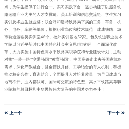
点，为学生提供了知行合一、实习实践平台，逐步构建了以服务铁
路运输产业为主的人才支撑链、员工培训和信息交流链、学生实习
实训及毕业生就业链；联合呼和浩特铁路局下属的工务、车务、机
务、电务、车辆等单位，根据职业岗位和技术规范，建成铁路、城
市轨道运输类实训室46个、校外实训基地52家。包头铁道职业技术
学院以习近平新时代中国特色社会主义思想为指引，全面深化改
革，大力实施中国特色高水平铁路高职学院和专业建设计划，主动
对接“一带一路”“交通强国”“教育强国”、中国高铁走出去等国家战略
需求，深化产教融合，健全德技并修、工学结合的育人机制，积极
推动校企合作，育训结合，全面提升人才培养质量，为早日建成当
地离不开、业内都认可、国际可交流的特色型、高水平铁路高等职
业院校的总目标和中华民族伟大复兴的中国梦努力奋斗！
上一个
下一个