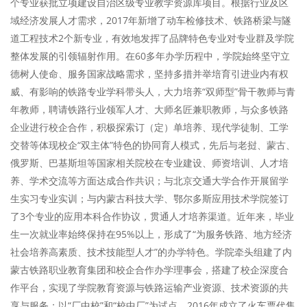
个专业获批立项建设自治区级专业教学资源库项目。根据行业及区
域经济发展人才需求，2017年新增了动车检修技术、铁路桥梁与隧
道工程技术2个新专业，有效地发挥了品牌特色专业对专业群及学院
整体发展的引领辐射作用。在60多年办学历程中，学院始终坚守立
德树人使命、服务国家战略需求，坚持多措并举培育引进业内有权
威、有影响的铁路专业学科带头人，大力培养“双师型”骨干教师与青
年教师，聘请铁路行业领军人才、大师名匠兼职教师，与众多铁路
企业进行校企合作，积极探索订（定）单培养、现代学徒制、工学
交替等体现校企“双主体”特色的协同育人模式，先后与老挝、蒙古、
俄罗斯、巴基斯坦等国家相关院校在专业建设、师资培训、人才培
养、学术交流等方面达成合作共识；与北京交通大学合作开展留学
生实习专业实训；与内蒙古科技大学、鄂尔多斯应用技术学院签订
了3个专业的应用本科合作协议，贯通人才培养渠道。近年来，毕业
生一次就业率始终保持在95%以上，形成了“为服务铁路、地方经济
社会培养高素质、技术技能型人才”的办学特色。学院牵头组建了内
蒙古铁路职业教育集团和校企合作办学理事会，搭建了校企深度合
作平台，实现了学院教育资源与铁路运输产业资源、技术资源的共
享与服务；以“厂中校”和“校中厂”为试点，2016年成立了火车票代售