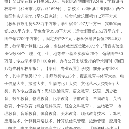
模】全日制在校专科生6833人。校园总占地面积1924亩，学校设有
校本部（和田市北京西路169号）、新校区（和田县工业园区）两个
校区和实训基地（罕尔日克镇）。校舍总建筑面积11.2万平方米
（教学行政用房5.28万平方米，学生宿舍1.97万平方米，实验室面
积3200平方米，学生食堂3988平方米，运动场面积2.62万平方米，
图书馆7200平方米），固定资产2亿元，教学仪器设备值2394.6万
元，教学用计算机1225台，多媒体教室座位数4073个，语音实验室
座位数84个，理、化、生、地等专业基础实验室28个。馆藏图书60
万册，专业学术期刊100余种。办有公开出版发行的学术期刊《和田
师范专科学校学报》。【学科、专业设置】学校目前开设专业23
个，其中师范类17个，非师范类专业6个，覆盖教育与体育大类、电
子信息大类、旅游大类、生物与化工大类、文化艺术大类等5个大
类。具体专业设置有：思想政治教育、语文教育、汉语、历史教
育、数学教育、物理教育、化学教育、学前教育、早期教育、英语
教育、小学教育（综合理科教育、综合文科教育）、生物教育、地
理教育、音乐教育、体育教育、美术教育、现代教育技术、计算机
应用技术、计算机网络技术、计算机信息管理、旅游管理、应用化
工技术、中国少数民族语言文化（维吾尔语）。【师资队伍建设】