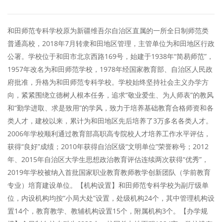
和田师范专科学校原为新疆维吾尔自治区直属的一所全日制师范类
普通高校，2018年7月转隶和田地区管理，主管单位为和田地区行政
公署。学校位于和田市北京西路169号，始建于1938年“简易师范”，
1957年改名为和田师范学校，1978年经国家教育部、自治区人民政
府批准，升格为和田师范专科学校。学校始终坚持社会主义办学方
向，紧紧围绕立德树人根本任务，追求“敬业爱生、为人师表”的教风
和“勤学进取、求是致用”的学风，致力于培养基础教育合格师资和各
类人才，建校以来，累计为和田地区先后培养了3万多名各类人才。
2006年学校顺利通过教育部高职高专院校人才培养工作水平评估，
获得“良好”成绩；2010年获得自治区级“文明单位”荣誉称号；2012
年、2015年自治区大学生思想政治教育评估连续两次获得“优秀”，
2019年学校被纳入首批国家职业教育教师教学创新团队（学前教育
专业）培育建设单位。【机构设置】和田师范专科学校为副厅级单
位，内设机构均按“小局大处”设置，处级机构24个，其中管理机构设
置14个，教育教学、教辅机构设置15个，附属机构3个。【办学规