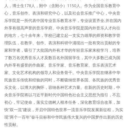
人，博士生178人，附中（含附小）1150人。作为全国音乐教育中
心，音乐创作、表演和研究中心，以及社会音乐推广中心，中央音
乐学院是一所代表中国专业音乐教育水平，专业设置齐全,并在国内
外享有很高声誉的音乐学府。中央音乐学院是国内外音乐人才向往
的地方，七十余年来，学校已建立起一支实力雄厚的师资和教学管
理队伍，在教学、创作、表演和科研中涌现出一批有突出贡献的专
家和学者，吸引了大批国内外有才华的年轻音乐家来校学习，培养
了数万名优秀音乐人才及数百名外国留学生，其中大多数已成为国
内外享有盛誉的作曲家、音乐学家、音乐教育家、音乐表演艺术
家、文化艺术机构的领导人和业务骨干。中央音乐学院在继承中华
民族音乐传统和经验的同时，不断吸纳世界各国、各民族的优秀音
乐文化，以博大的胸怀，容纳各种艺术力量。在新的历史时期，中
央音乐学院将以习近平新时代中国特色社会主义思想为指引，不忘
初心，牢记使命，落实立德树人根本任务，深化教育综合改革，加
快“双一流”建设，开启中国特色世界一流音乐学院发展新征程，为实
现“两个一百年”奋斗目标和中华民族伟大复兴的中国梦作出新的历史
性贡献。