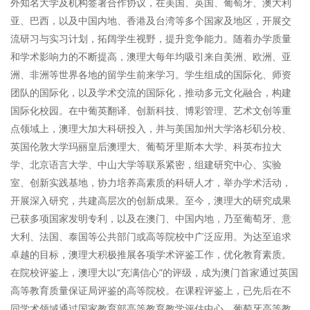
外知名大学及机构签署合作协议，在美国、英国、葡萄牙、澳大利
亚、巴西，以及中国内地、香港及台湾等多个国家及地区，开展交
流研习与实习计划，拓阔学生视野，提升竞争能力。随着办学质量
和学术影响力的不断提高，澳理大每年均吸引来自美洲、欧洲、亚
洲、非洲等世界各地的留学生前来学习。学生组成的国际化、师资
团队的国际化，以及学术交流的国际化，推动多元文化融合，构建
国际化校园。在中葡英翻译、创新科技、博彩管理、艺术文创等重
点领域上，澳理大加大科研投入，并与美国加州大学洛杉矶分校、
英国伦敦大学玛丽皇后澳理大、葡萄牙里斯本大学、科英布拉大
学、北京语言大学、中山大学等联系紧密，组建研究中心、实验
室、创新实践基地，协力培养高素质的科研人才，举办学术活动，
开展深入研究，共建高层次的创新成果。至今，澳理大的研究成果
已获多项国家发明专利，以及在澳门、中国内地，乃至葡萄牙、意
大利、法国、泰国等公共部门或高等院校中广泛应用。为达至追求
卓越的目标，澳理大积极推展各项学术评鉴工作，优化教育素质。
在院校评鉴上，澳理大以“充满信心”的评级，成为澳门首家通过英国
高等教育质量保证局评鉴的高等院校。在课程评鉴上，已先后在不
同学术领域通过国家教育部高等教育教学评估中心、葡萄牙高等教