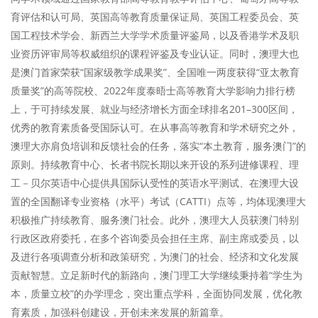
育评估和认可局、英国高等教育质量保证局、英国工程委员会、英
国工程技术学会、新西兰大学学术质量评鉴局，以及香港学术及职
业资历评审局等权威组织的课程评鉴及专业认证。同时，澳理大也
是澳门首家荣获“国家级教学成果奖”、全国唯一两度获得“亚太教育
质量奖”的高等院校、2022年度泰晤士高等教育大学影响力排行榜
上，于可持续发展、就业与经济增长方面全球排名201–300区间，
优秀的教育素质备受国际认可。在从事高等教育和学术研究之外，
澳理大亦肩负培训和反馈社会的任务，落实“本土教育，服务澳门”的
原则。持续教育中心、长者书院长期以来开设的系列进修课程、理
工－贝尔英语中心提供具国际认受性的英语水平测试、在澳理大设
置的全国翻译专业资格（水平）考试（CATTI）点等，均体现澳理大
积极推广持续教育、服务澳门社会。此外，澳理大人员获澳门特别
行政区政府委托，在多个咨询委员会担任主席、副主席或委员，以
及进行各项调查分析和政策研究，为澳门的社会、经济和文化发展
贡献智慧。立足新时代的新路向，澳门理工大学继续秉持着“学生为
本，质量立校”的办学理念，突出重点学科，全面协同发展，优化教
育素质，加强科创建设，开创未来发展的新篇章。