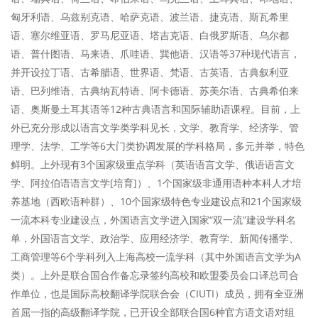
匈牙利语、乌兹别克语、哈萨克语、波兰语、捷克语、斯瓦希里
语、塞尔维亚语、罗马尼亚语、塔吉克语、白俄罗斯语、乌尔都
语、普什图语、马来语、爪哇语、巽他语、汉语等37种现代语言，
并开设拉丁语、古希腊语、世界语、梵语、古英语、古典叙利亚
语、巴列维语、古典纳瓦特语、阿卡德语、苏美尔语、古典希伯来
语、奥斯曼土耳其语等12种古典语言和国际辅助语课程。目前，上
外已充分形成以语言文学类学科见长，文学、教育学、经济学、管
理学、法学、工学等6大门类协调发展的学科格局，多元并举，特色
鲜明。上外现有3个国家级重点学科（英语语言文学、俄语语言文
学、阿拉伯语语言文学[培育]）、1个国家级非通用语种本科人才培
养基地（西欧语种群）、10个国家级特色专业建设点和21个国家级
一流本科专业建设点，外国语言文学进入国家“双一流”建设学科名
单，外国语言文学、政治学、应用经济学、教育学、新闻传播学、
工商管理等6个学科列入上海高校一流学科（其中外国语言文学为A
类）。上外是联合国合作备忘录签约高校和欧盟委员会口译总司合
作单位，也是国际高校翻译学院联合会（CIUTI）成员，拥有全亚洲
首屈一指的高级翻译学院，已开设全部联合国6种官方语文语对组