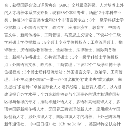
合，获得国际会议口译员协会（AIIC）全球最高评级。人才培养上外
的人才培养体系层次齐备，现有55个本科专业，涵盖12个本科专业
类，包括34个语言类专业和21个非语言类专业；8个一级学科硕士学
位授权点：外国语言文学、政治学、应用经济学、教育学、中国语
言文学、新闻传播学、工商管理、马克思主义理论，下设42个二级
学科硕士学位授权点；8个硕士专业学位授权点：工商管理硕士、翻
译硕士、汉语国际教育硕士、金融硕士、法律硕士、国际商务硕
士、新闻与传播硕士、公共管理硕士；3个一级学科博士学位授权
点：外国语言文学、政治学、工商管理，下设22个二级学科博士学
位授权点；3个博士后科研流动站：外国语言文学、政治学、工商管
理。上外主动服务国家“一带一路”倡议和文化“走出去”重大战略，率
先提出“多语种+”卓越国际化人才培养战略，创新育人模式，以内涵
建设提升办学水平，全力造就能够参与全球事务的通才和通晓国别
区域与领域的专才，推动卓越外语人才、多语种高端翻译人才、多
语种国际新闻传播人才、无国界工商管理创新人才、应用经济学国
际创新人才、涉外法律人才、国际组织人才的培养。上外已陆续与
新华通讯社、《中国日报》社（ChinaDaily）、英国特许公认会计