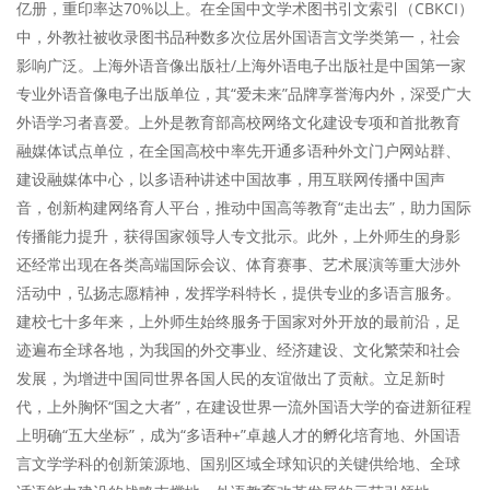
亿册，重印率达70%以上。在全国中文学术图书引文索引（CBKCI）
中，外教社被收录图书品种数多次位居外国语言文学类第一，社会
影响广泛。上海外语音像出版社/上海外语电子出版社是中国第一家
专业外语音像电子出版单位，其“爱未来”品牌享誉海内外，深受广大
外语学习者喜爱。上外是教育部高校网络文化建设专项和首批教育
融媒体试点单位，在全国高校中率先开通多语种外文门户网站群、
建设融媒体中心，以多语种讲述中国故事，用互联网传播中国声
音，创新构建网络育人平台，推动中国高等教育“走出去”，助力国际
传播能力提升，获得国家领导人专文批示。此外，上外师生的身影
还经常出现在各类高端国际会议、体育赛事、艺术展演等重大涉外
活动中，弘扬志愿精神，发挥学科特长，提供专业的多语言服务。
建校七十多年来，上外师生始终服务于国家对外开放的最前沿，足
迹遍布全球各地，为我国的外交事业、经济建设、文化繁荣和社会
发展，为增进中国同世界各国人民的友谊做出了贡献。立足新时
代，上外胸怀“国之大者”，在建设世界一流外国语大学的奋进新征程
上明确“五大坐标”，成为“多语种+”卓越人才的孵化培育地、外国语
言文学学科的创新策源地、国别区域全球知识的关键供给地、全球