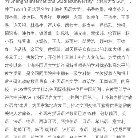
为“ShanghaiInternationalStudiesUniversity”（缩写为“SISU”），
并于1994年正式更名为“上海外国语大学”。书香翰墨、桃李芬芳，
顾杏卿、凌达扬、厉家祥、夏仲毅、方重、徐仲年、王燕生、王季
愚、许天福、林鼎生、严庆禧、颜棣生、杨寿林、岳扬烈、姚枏、
周退密、漆竹生、钱维藩、陆佩弦、浦允南、章振邦、徐百康、杨
小石、薛蕃康、李观仪、王宏、戚雨村、胡孟浩、顾柏林、王德
春、许贤绪、余匡复、侯维瑞、谢天振等众多杰出的名家大师，都
荟萃于此，执教治学，开创并丰富着上外的人文传统。办学优势自
建校以来，上海外国语大学始终保持着领先的学科优势和高水平的
教学质量，是全国同类院校中拥有一级学科博士学位授权点和博士
后科研流动站数量最多（外国语言文学、政治学、工商管理）的高
校，在QS世界大学排名等国际指标中位居中国前列，在教育部学科
评估中获评A+（外国语言文学），并列全国第一。上外着力推进“战
略语言”建设，为国家和地方发展、推动文明交流互鉴提供最急需的
关键人才储备。上外现有授课语种数量已达49种，包括俄语、英
语、法语、德语、西班牙语、阿拉伯语、日语、希腊语、意大利
语、葡萄牙语、韩语-朝鲜语、波斯语、泰语、越南语、印度尼西亚
语、瑞典语、荷兰语、希伯来语、乌克兰语、土耳其语、印地语、