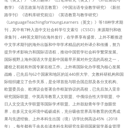
教学》《语言政策与语言教育》《中国法语专业教学研究》《新丝
路学刊》《语料库研究前沿》《英语教育与教学研究》
《LanguageTeachingforYoungLearners（英文）》等18种学术期
刊，其中有7种入选中文社会科学引文索引（CSSCI）来源期刊和收
录集刊，4种英文期刊在海外发行，在学界享有盛誉。上外不断推进
中文学术期刊的海外出版和中华学术精品的对外译介和传播，努力
提升学术影响力和国际话语权，推动中国哲学社会科学繁荣发展。
国际视野上海外国语大学是新中国最早开展对外交流的高校之一，
建校之初就有外国专家在校工作。上外将国际化办学视为核心发展
战略，已先后与62个国家和地区的近440所大学、文教科研机构和国
际组织建立了合作关系，是全球首批与联合国总部及各分支机构、
欧盟委员会、欧洲议会签署合作框架协议的高校，已先后加入亚非
研究国际联盟、中英高等教育人文联盟、中俄综合性大学联盟、中
日人文交流大学联盟等国际学术联盟。上外鼓励青年学子放眼世
界，在多元文化环境中砥砺成长，充分吸收世界高等教育的优秀成
果与先进经验。上外本科生出国（境）访学比例高达45%（2018
年），每年都有千余名在读本科生和研究生获得国家留学基金管理