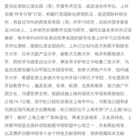
委员会资助公派出国（境）开展学术交流，或攻读合作学位。上外
实施“外专引智”计划，积极打造国际化师资队伍，促进国际科研合
作，有超过90%的师资具有国（境）外学习经历，在校外国专家多
达340余人。上外依托长期教学实践与研究，编写出版各类对外汉语
教材，每年有约4000名来自世界各国的留学生来上外学习汉语和相
关学位课程，规模位居全国前列。上外已分别与意大利那不勒斯东
方大学、日本大阪产业大学、秘鲁天主教大学、匈牙利塞格德大
学、西班牙马德里自治大学、摩洛哥卡萨布兰卡哈桑二世大学、乌
兹别克斯坦撒马尔罕国立外国语学院、加拿大滑铁卢大学、纽约城
市大学、希腊亚里士多德大学合作开设10所孔子学院，并在墨西哥
开设教育中心，遍及亚洲、非洲、欧洲、北美和南美，致力推广中
国文化，沟通世界文明。校园设施上海外国语大学现有两座校区，
占地74.7公顷。其中虹口校区坐落在上海市中心，与鲁迅公园和多
伦路近现代海派文化圈相接；松江校区位于上海市郊“沪上之巅”佘山
脚下，毗邻“上海之根”广富林遗址。两者文脉相承，又各具特色。上
外图书馆是全国外语院校图书馆联盟中心馆之一，共有两处馆舍，
以及费萨尔图书馆等十余个特色文献资料室，现有馆藏纸本文献