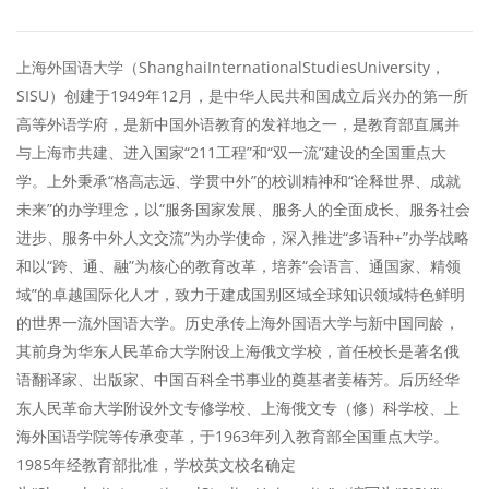
上海外国语大学（ShanghaiInternationalStudiesUniversity，
SISU）创建于1949年12月，是中华人民共和国成立后兴办的第一所
高等外语学府，是新中国外语教育的发祥地之一，是教育部直属并
与上海市共建、进入国家“211工程”和“双一流”建设的全国重点大
学。上外秉承“格高志远、学贯中外”的校训精神和“诠释世界、成就
未来”的办学理念，以“服务国家发展、服务人的全面成长、服务社会
进步、服务中外人文交流”为办学使命，深入推进“多语种+”办学战略
和以“跨、通、融”为核心的教育改革，培养“会语言、通国家、精领
域”的卓越国际化人才，致力于建成国别区域全球知识领域特色鲜明
的世界一流外国语大学。历史承传上海外国语大学与新中国同龄，
其前身为华东人民革命大学附设上海俄文学校，首任校长是著名俄
语翻译家、出版家、中国百科全书事业的奠基者姜椿芳。后历经华
东人民革命大学附设外文专修学校、上海俄文专（修）科学校、上
海外国语学院等传承变革，于1963年列入教育部全国重点大学。
1985年经教育部批准，学校英文校名确定