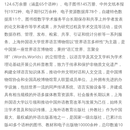
124.6万余册（涵盖65个语种）、电子图书145万册、中外文纸本报
刊1972种、电子期刊2万余种、电子资源数据库78个，自建特色数
据库11个。图书馆数字学术服务平台长期保存和共享上外学者发表
的论文和著作等学术成果，并为研究过程及学术交流等活动，提供
数据存档、管理、发布、检索、共享、引证和统计分析等一系列服
务。上海外国语大学世界语言博物馆以“世界语言多样性”为主题，是
中国第一座世界语言博物馆，秉持“语汇世界、言聚全
球”（Words,Worlds）的立馆理念，以语言学及其交叉学科为学术
理论基础开展公共科普教育，致力于传承和保护非物质文化遗产，
构建全球语言知识体系，推动中外文明对话和人文交流，是中国博
物馆协会和全国高校博物馆育人联盟成员单位。上外拥有先进的办
学设施，包括世界一流的同声传译系统、语言实验设备等，并建成
具有相当规模的外语多媒体教育资源库。社会服务长期以来，上海
外国语大学以引领和推动中国外语教育改革与发展为己任，始终关
注学术普及和知识传播。上海外语教育出版社（外教社）作为中国
最大、最权威的外语出版基地之一，是国家一级出版社，已累计出
版40多个语种的图书、教材和电子出版物10000余种，总印数逾10