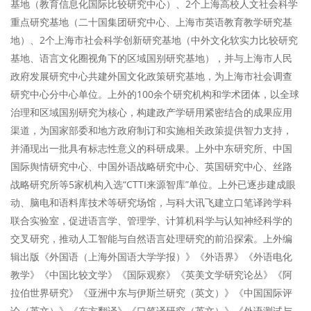
基地（教育信息化国际比较研究中心）、2个上海高校人文社会科学
重点研究基地（二十国集团研究中心、上海市英语教育教学研究基
地）、2个上海市社会科学创新研究基地（中外文化软实力比较研究
基地、语言文化圈视角下的区域国别研究基地），并与上海市人民
政府发展研究中心共建外国文化政策研究基地，为上海市社会调查
研究中心分中心单位。上外的100余个研究机构和学术团体，以全球
治理和区域国别研究为核心，构建政产学研用紧密结合的成果应用
渠道，为国家部委和地方政府制订和实施相关政策提供智力支持，
并涌现出一批具有标志性意义的科研成果。上外中东研究所、中国
国际舆情研究中心、中国外语战略研究中心、英国研究中心、丝路
战略研究所等5家机构入选“CTTI来源智库”单位。上外已逐步建成眼
动、脑电和语料库技术等研究场馆，与科大讯飞建立口笔译跨学科
联合实验室，促进语言学、管理学、计算机科学与认知神经科学的
交叉研究，推动人工智能与自然语言处理研究的前沿探索。上外编
辑出版《外国语（上海外国语大学学报）》《外语界》《外语电化
教学》《中国比较文学》《国际观察》《英美文学研究论丛》《阿
拉伯世界研究》《亚洲中东与伊斯兰研究（英文）》《中国国际评
论（英文）》《东方翻译》《口笔译研究（英文）》《外语测试与