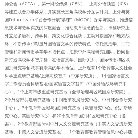
师公会（ACCA）、第一财经传媒（CBN）、上海外语频道（ICS）
等建立联合办学体系，并实施长三角高校学分互认计划。上外与英
国FutureLearn平台合作开展“慕课”（MOOC）探索与实践，推进信
息技术与教学实践的深度融合，推动教育理念的创新。卓越研究上
外立足多语种、跨学科、跨文化综合优势，主动对接国家和地方战
略，不断传承和彰显外国语言文学的传统特色，依托政治学、工商
管理和新闻传播学等学术增长点，汇聚中外高端研究团队，协同创
新打造高校学术智库群，在语言文学、国际关系、国际传播和区域
国别研究等领域享有崇高的学术地位。上外现有1个教育部人文社会
科学重点研究基地/上海高校智库（中东研究所）、1个国家语言文
字工作委员会科研基地/国家语言文字智库（中国外语战略研究中
心）、1个上海市级重点研究基地（全球治理与区域国别研究院）、
2个外交部共建研究基地（中阿改革发展研究中心、中日韩合作研究
中心）、3个教育部区域与国别研究基地（欧盟研究中心、俄罗斯研
究中心、英国研究中心）和20个教育部国别和区域研究中心（备
案）、2个教育部国际司中外人文交流研究基地（中英人文交流研究
基地、中德人文交流研究基地）、1个教育部教育管理信息中心共建