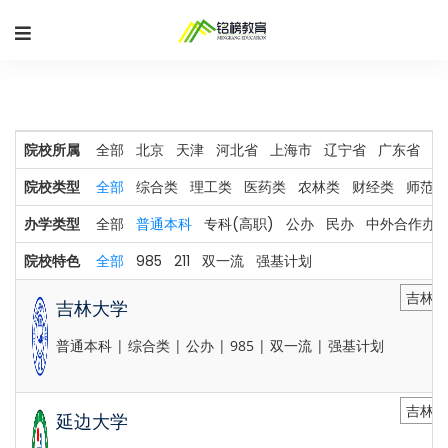
院校所属
全部
北京
天津
河北省
上海市
辽宁省
广东省
河
院校类型
全部
综合类
理工类
医药类
农林类
财经类
师范类
办学类型
全部
普通本科
专科(高职)
公办
民办
中外合作办
院校特色
全部
985
211
双一流
强基计划
吉林省
吉林大学
普通本科 | 综合类 | 公办 | 985 | 双一流 | 强基计划
吉林省
延边大学