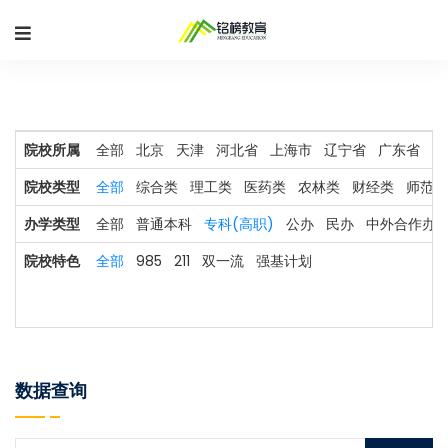
院校所属
全部
北京
天津
河北省
上海市
辽宁省
广东省
河
院校类型
全部
综合类
理工类
医药类
农林类
财经类
师范类
办学类型
全部
普通本科
专科(高职)
公办
民办
中外合作办
院校特色
全部
985
211
双一流
强基计划
数据查询