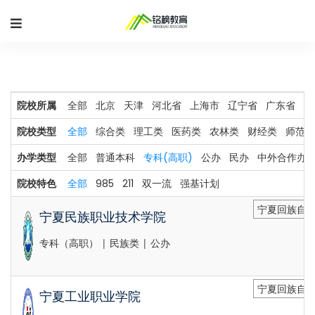
院校所属
全部
北京
天津
河北省
上海市
辽宁省
广东省
河
院校类型
全部
综合类
理工类
医药类
农林类
财经类
师范类
办学类型
全部
普通本科
专科(高职)
公办
民办
中外合作办
院校特色
全部
985
211
双一流
强基计划
宁夏回族自治
宁夏民族职业技术学院
专科（高职） | 民族类 | 公办
宁夏回族自治
宁夏工业职业学院