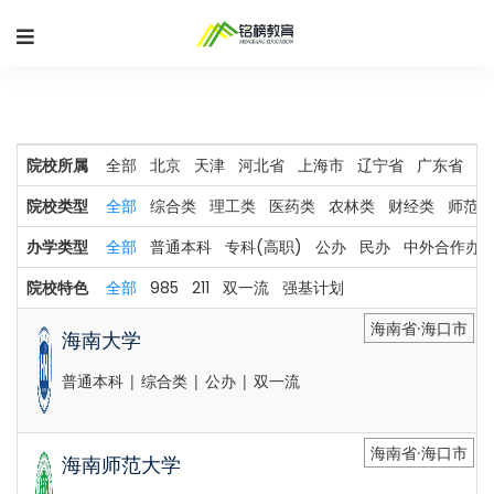
院校所属
全部
北京
天津
河北省
上海市
辽宁省
广东省
河
院校类型
全部
综合类
理工类
医药类
农林类
财经类
师范类
办学类型
全部
普通本科
专科(高职)
公办
民办
中外合作办
院校特色
全部
985
211
双一流
强基计划
海南省·海口市
海南大学
普通本科 | 综合类 | 公办 | 双一流
海南省·海口市
海南师范大学