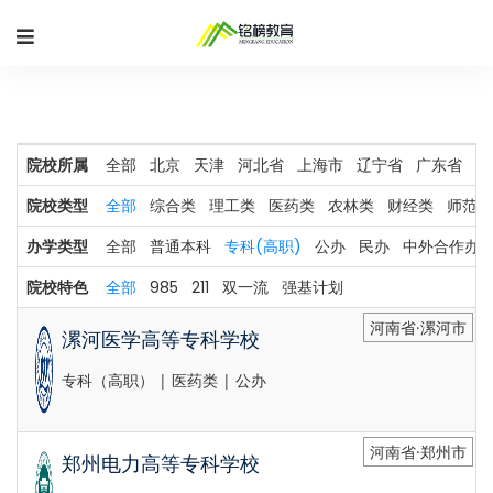
院校所属
全部
北京
天津
河北省
上海市
辽宁省
广东省
河
院校类型
全部
综合类
理工类
医药类
农林类
财经类
师范类
办学类型
全部
普通本科
专科(高职)
公办
民办
中外合作办
院校特色
全部
985
211
双一流
强基计划
河南省·漯河市
漯河医学高等专科学校
专科（高职） | 医药类 | 公办
河南省·郑州市
郑州电力高等专科学校