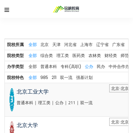
院校所属
全部
北京
天津
河北省
上海市
辽宁省
广东省
河
院校类型
全部
综合类
理工类
医药类
农林类
财经类
师范类
办学类型
全部
普通本科
专科(高职)
公办
民办
中外合作办
院校特色
全部
985
211
双一流
强基计划
北京·北京市
北京工业大学
普通本科 | 理工类 | 公办 | 211 | 双一流
北京·北京市
北京大学