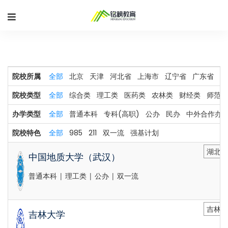
院校所属
全部
北京
天津
河北省
上海市
辽宁省
广东省
河
院校类型
全部
综合类
理工类
医药类
农林类
财经类
师范类
办学类型
全部
普通本科
专科(高职)
公办
民办
中外合作办
院校特色
全部
985
211
双一流
强基计划
湖北省
中国地质大学（武汉）
普通本科 | 理工类 | 公办 | 双一流
吉林省
吉林大学