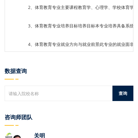
2、体育教育专业主要课程教育学、心理学、学校体育学
3、体育教育专业培养目标培养目标本专业培养具备系统
4、体育教育专业就业方向与就业前景此专业的就业面非
数据查询
咨询师团队
关明