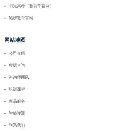
阳光高考（教育部官网）
铭榜教育官网
网站地图
公司介绍
数据查询
咨询师团队
培训课程
商品服务
智能评测
联系我们