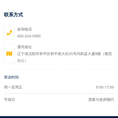
联系方式
咨询电话
400-024-0985
通讯地址
辽宁省沈阳市和平区和平南大街35号玛莉蓝大厦8楼（整层
办公）
营业时间
周一至周五
9:00-17:00
节假日
需要与老师预约