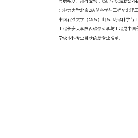
有所帮助。如有变动，还以学校最新公布
北电力大学北京2碳储科学与工程华北理
中国石油大学（华东）山东5碳储科学与
工程长安大学陕西碳储科学与工程是中国普
学校本科专业目录的新专业名单。