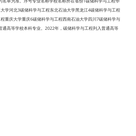
的名单为准。序号专业名称学校名称所在省份1碳储科学与工程华
工大学河北3碳储科学与工程东北石油大学黑龙江4碳储科学与工程
工程重庆大学重庆6碳储科学与工程西南石油大学四川7碳储科学与
通高等学校本科专业。2022年，碳储科学与工程列入普通高等