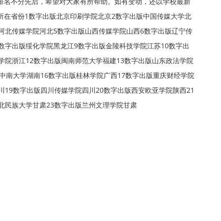
排名不分先后，希望对大家有所帮助。如有变动，还以学校最新
所在省份1数字出版北京印刷学院北京2数字出版中国传媒大学北
河北传媒学院河北5数字出版山西传媒学院山西6数字出版辽宁传
数字出版绥化学院黑龙江9数字出版金陵科技学院江苏10数字出
学院浙江12数字出版闽南师范大学福建13数字出版山东政法学院
版中南大学湖南16数字出版桂林学院广西17数字出版重庆财经学院
川19数字出版四川传媒学院四川20数字出版西安欧亚学院陕西21
北民族大学甘肃23数字出版兰州文理学院甘肃