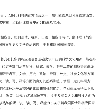
语言，也是比利时的官方语言之一，属印欧语系日耳曼语族西支。
苏里南、加勒比海荷属安的列斯群岛等地。
级相应语、报刊选读、视听、口语、相应语写作、翻译理论与实
国家文学史及文学作品选读、主要相应国家国情等。
培养具有扎实的相应语语言基础比较广泛的科学文化知识，能在外
、旅游等部门从事翻译、研究、教学、管理工作的相应语言高级
相应语语言、文学、历史、政治、经济、外交、社会文化等方面
说、读、写、译等方面的良好的熟巧训练，掌握一定的科研方
作的业务水平及较好的素质和较强的能力。毕业生应获得以下几
方针、政策、法规；(2)掌握语言学、文学及相关人文和科技方面的
和较熟练的听、说、读、写、译能力；(4)了解我国国情和相应国家