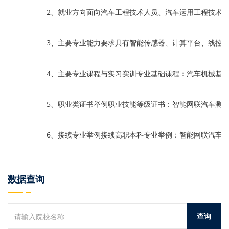
2、就业方向面向汽车工程技术人员、汽车运用工程技术
3、主要专业能力要求具有智能传感器、计算平台、线控
4、主要专业课程与实习实训专业基础课程：汽车机械基
5、职业类证书举例职业技能等级证书：智能网联汽车测
6、接续专业举例接续高职本科专业举例：智能网联汽车
数据查询