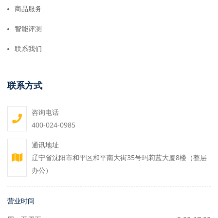
商品服务
智能评测
联系我们
联系方式
咨询电话
400-024-0985
通讯地址
辽宁省沈阳市和平区和平南大街35号玛莉蓝大厦8楼（整层
办公）
营业时间